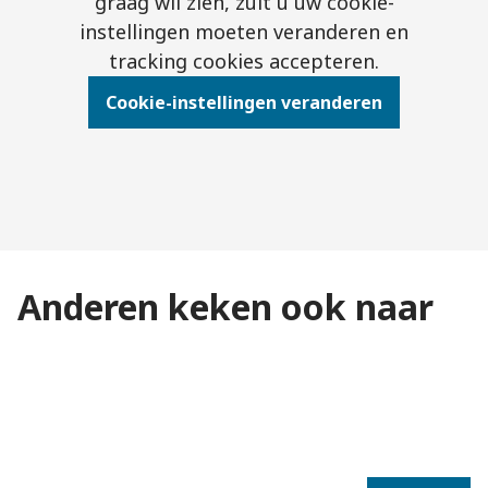
graag wil zien, zult u uw cookie-
instellingen moeten veranderen en
tracking cookies accepteren.
Cookie-instellingen veranderen
De eerste berekening van
De nieuwe regels voor
Wat blijft hetzelfde en wat
Anderen keken ook naar
uw pensioen
pensioen
verandert er