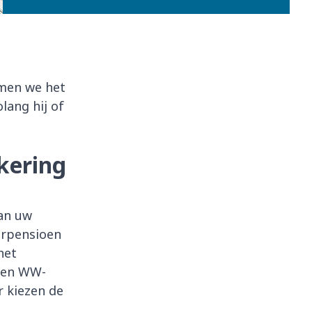
emen we het
lang hij of
kering
an uw
nerpensioen
het
 een WW-
r kiezen de