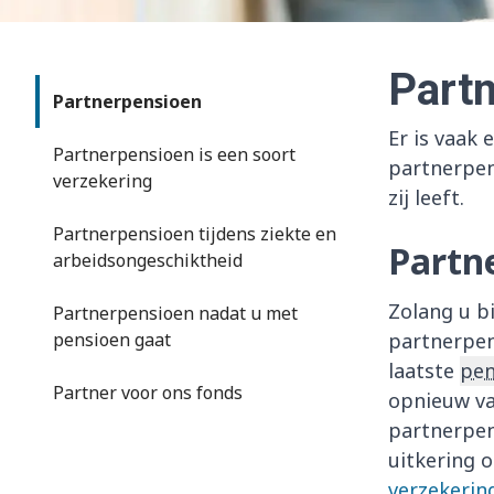
Part
Partnerpensioen
Er is vaak
Partnerpensioen is een soort
partnerpen
verzekering
zij leeft.
Partnerpensioen tijdens ziekte en
Partne
arbeidsongeschiktheid
Zolang u b
Partnerpensioen nadat u met
pensioen gaat
partnerpen
laatste
pen
Partner voor ons fonds
opnieuw va
partnerpen
uitkering 
verzekerin