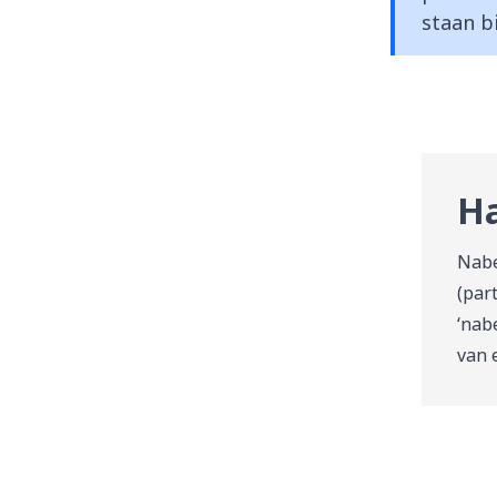
staan bi
Ha
Nabe
(par
‘nab
van 