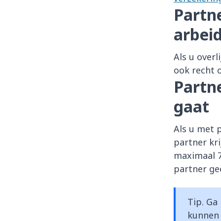
Partne
arbei
Als u overl
ook recht 
Partn
gaat
Als u met 
partner kr
maximaal 7
partner ge
Tip. Ga
kunnen 