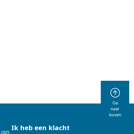
De bouwstenen van pensioen
Ga
naar
boven
Ik heb een klacht