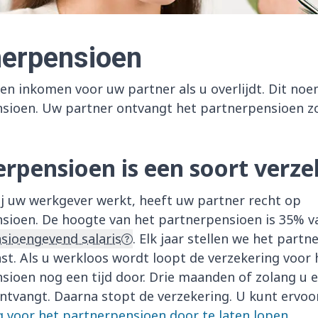
nerpensioen
 een inkomen voor uw partner als u overlijdt. Dit no
sioen. Uw partner ontvangt het partnerpensioen zo
rpensioen is een soort verze
ij uw werkgever werkt, heeft uw partner recht op
sioen. De hoogte van het partnerpensioen is 35% v
sioengevend salaris
. Elk jaar stellen we het part
st. Als u werkloos wordt loopt de verzekering voor 
sioen nog een tijd door. Drie maanden of zolang u
ontvangt. Daarna stopt de verzekering. U kunt ervoo
g voor het partnerpensioen door te laten lopen
.