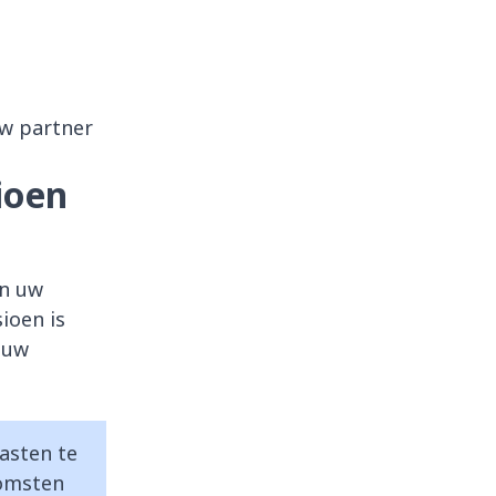
uw partner
ioen
en uw
ioen is
 uw
lasten te
komsten