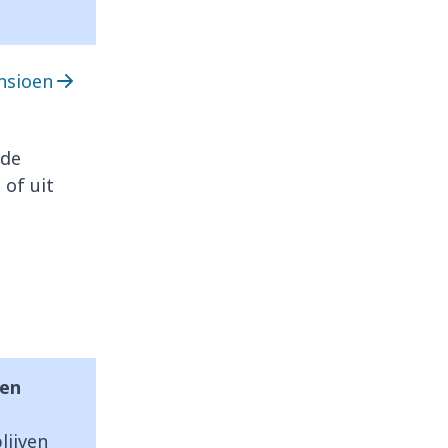
nsioen
nde
 of uit
oen
lijven