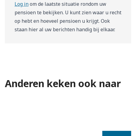
Log in
om de laatste situatie rondom uw
pensioen te bekijken. U kunt zien waar u recht
op hebt en hoeveel pensioen u krijgt. Ook
staan hier al uw berichten handig bij elkaar.
Datums waarop u pensioen
Anderen keken ook naar
Zo werkt pensioen
ontvangt
Klachten en geschillen