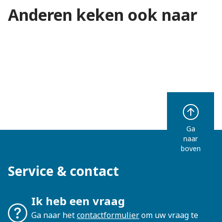
Anderen keken ook naar
Zo werkt pensioen
pensioenregeling
Pensioen aanvullen
Ga
naar
boven
Service & contact
Ik heb een vraag
Ga naar het
contactformulier
om uw vraag te