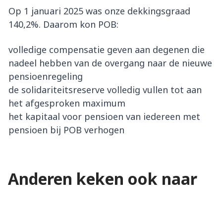
Op 1 januari 2025 was onze dekkingsgraad
140,2%. Daarom kon POB:
volledige compensatie geven aan degenen die
nadeel hebben van de overgang naar de nieuwe
pensioenregeling
de solidariteitsreserve volledig vullen tot aan
het afgesproken maximum
het kapitaal voor pensioen van iedereen met
pensioen bij POB verhogen
Waardeoverdracht nieuwe
De eerste berekening van
Anderen keken ook naar
Hoe werkt de compensatie?
regeling
uw pensioen