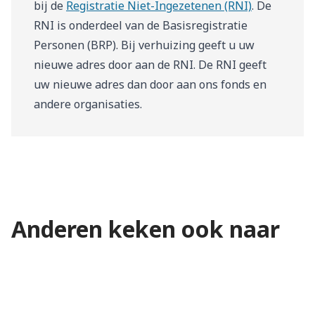
bij de
Registratie Niet-Ingezetenen (RNI)
. De
RNI is onderdeel van de Basisregistratie
Personen (BRP). Bij verhuizing geeft u uw
nieuwe adres door aan de RNI. De RNI geeft
uw nieuwe adres dan door aan ons fonds en
andere organisaties.
Datums waarop u pensioen
Anderen keken ook naar
Met pensioen gaan
ontvangt
Verhuizen