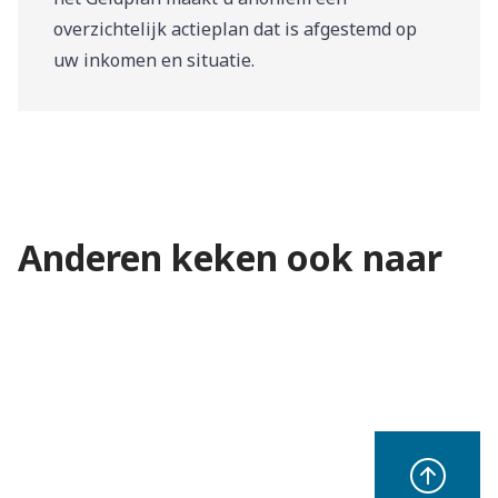
overzichtelijk actieplan dat is afgestemd op
uw inkomen en situatie.
Anderen keken ook naar
Keuzes voor uw pensioen
Startdatum pensioen
Kapitaal opbouwen